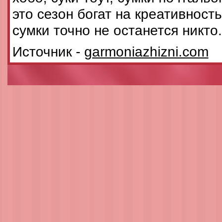
это сезон богат на креативност
сумки точно не останется никто.
Источник -
garmoniazhizni.com